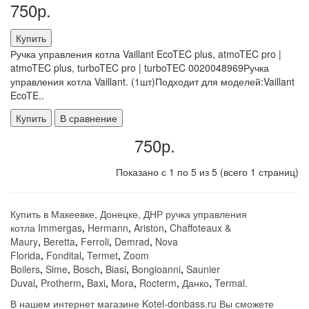
750р.
Купить
Ручка управления котла Vaillant EcoTEC plus, atmoTEC pro |
atmoTEC plus, turboTEC pro | turboTEC 0020048969Ручка
управления котла Vaillant. (1шт)Подходит для моделей:Vaillant
EcoTE..
Купить
В сравнение
750р.
Показано с 1 по 5 из 5 (всего 1 страниц)
Купить в Макеевке, Донецке, ДНР ручка управления
котла
Immergas
,
Hermann
,
Ariston
,
Chaffoteaux &
Maury
,
Beretta
,
Ferroli
,
Demrad
,
Nova
Florida
,
Fondital
,
Termet
,
Zoom
Boilers
,
Sime
,
Bosch
,
Biasi
,
Bongioanni
,
Saunier
Duval
,
Protherm
,
Baxi
,
Mora
,
Rocterm
,
Данко
,
Termal
.
В нашем интернет магазине Kotel-donbass.ru Вы сможете