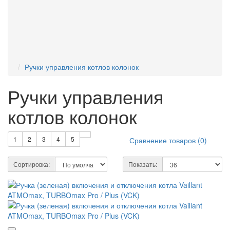
Часто смотрят
Мембрана
Ferroli
hermann
Demrad
Bosch/Junkers
protherm
BAXI
SIT
Реле протока
Ручки управления котлов колонок
Ручки управления
котлов колонок
1
2
3
4
5
Сравнение товаров (0)
Сортировка:
Показать: