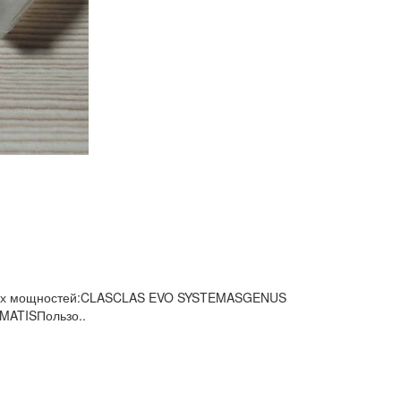
n всех мощностей:CLASCLAS EVO SYSTEMASGENUS
ATISПользо..