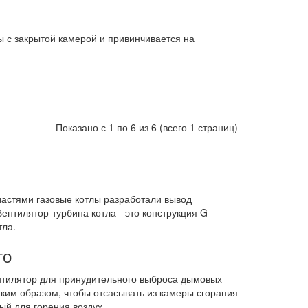
лы с закрытой камерой и привинчивается на
Показано с 1 по 6 из 6 (всего 1 страниц)
частями газовые котлы разработали вывод
нтилятор-турбина котла - это конструкция G -
тла.
то
ентилятор для принудительного выброса дымовых
аким образом, чтобы отсасывать из камеры сгорания
ый для горения воздух.