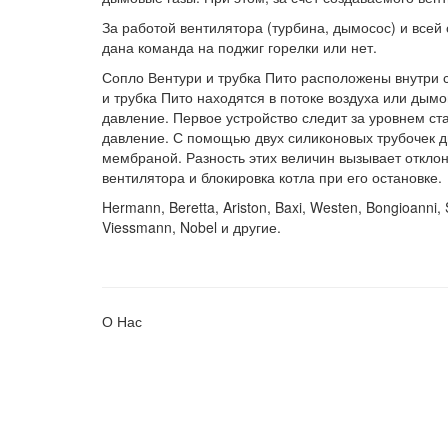
За работой вентилятора (турбина, дымосос) и все
дана команда на поджиг горелки или нет.
Сопло Вентури и трубка Пито расположены внутри 
и трубка Пито находятся в потоке воздуха или дым
давление. Первое устройство следит за уровнем ст
давление. С помощью двух силиконовых трубочек 
мембраной. Разность этих величин вызывает откло
вентилятора и блокировка котла при его остановке.
Hermann, Beretta, Ariston, Baxi, Westen, Bongioanni, 
Viessmann, Nobel и другие.
О Нас