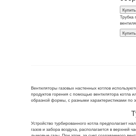
Купить
Трубка 
вентиля
Купить
Вентиляторы газовых настенных котлов используют
продуктов горения с помощью вентилятора котла ил
образной формы, с разными характеристиками по э
Т
Устройство турбированного котла предполагает на
газов и забора воздуха, располагается в верхней 
дымовые газы. При этом, за счет создаваемого вен