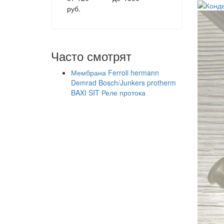
руб.
Часто смотрят
Мембрана
Ferroli
hermann
Demrad
Bosch/Junkers
protherm
BAXI
SIT
Реле протока