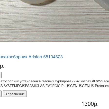
нсатосборник Ariston 65104623
р.
атосборник установлен в газовых турбированных котлах Aristo
S SYSTEMEGISBSBSIICLAS EVOEGIS PLUSGENUSGENUS PremiumM
В сравнение
1300р.