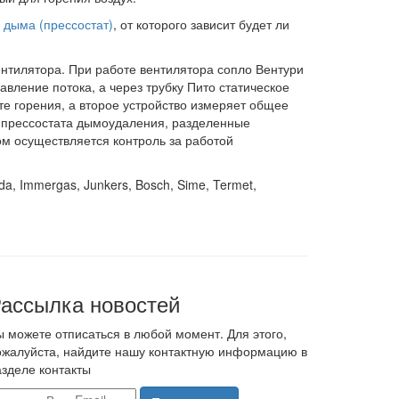
дыма (прессостат)
, от которого зависит будет ли
нтилятора. При работе вентилятора сопло Вентури
вление потока, а через трубку Пито статическое
те горения, а второе устройство измеряет общее
ы прессостата дымоудаления, разделенные
м осуществляется контроль за работой
rida, Immergas, Junkers, Bosch, Sime, Termet,
ассылка новостей
ы можете отписаться в любой момент. Для этого,
ожалуйста, найдите нашу контактную информацию в
азделе контакты