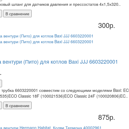
овый шланг для датчиков давления и прессостатов 4х1,5х320..
В сравнение
300р.
 вентури (Пито) для котлов Baxi JJJ 6603220001
.
 трубка 6603220001 совместим со следующими моделями Baxi: ECO
535)ECO Classic 18F (100021536)ECO Classic 24F (100020806)EC..
В сравнение
875р.