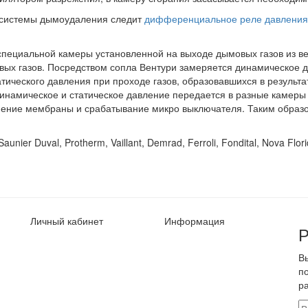
й системы дымоудаления следит
дифференциальное реле давления 
специальной камеры установленной на выходе дымовых газов из ве
овых газов. Посредством сопла Вентури замеряется динамическое да
атического давления при проходе газов, образовавшихся в результа
динамическое и статическое давление передается в разные камер
нение мембраны и срабатывание микро выключателя. Таким образо
Saunier Duval, Protherm, Vaillant, Demrad, Ferroli, Fondital, Nova Flo
Личный кабинет
Информация
Р
В
п
р