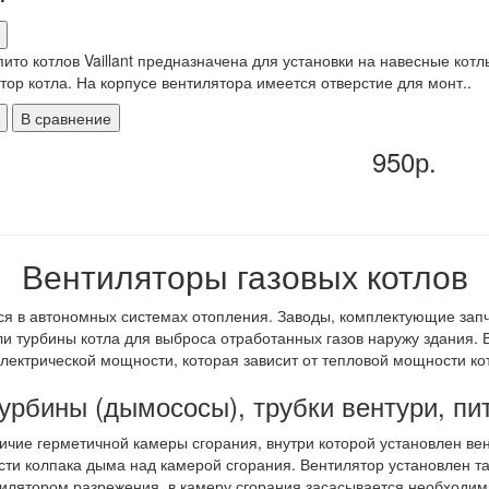
пито котлов Vaillant предназначена для установки на навесные кот
тор котла. На корпусе вентилятора имеется отверстие для монт..
В сравнение
950р.
Вентиляторы газовых котлов
ся в автономных системах отопления. Заводы, комплектующие зап
и турбины котла для выброса отработанных газов наружу здания. Ве
лектрической мощности, которая зависит от тепловой мощности ко
урбины (дымососы), трубки вентури, пи
личие герметичной камеры сгорания, внутри которой установлен в
части колпака дыма над камерой сгорания. Вентилятор установлен т
тилятором разрежения, в камеру сгорания засасывается необходим