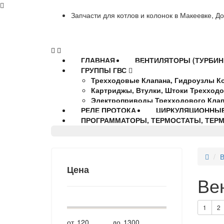
Запчасти для котлов и колонок в Макеевке, Д
ГЛАВНАЯ
ВЕНТИЛЯТОРЫ (ТУРБИН
ГРУППЫ ГВС
Трехходовые Клапана, Гидроузлы К
Картриджы, Втулки, Штоки Трехходо
Электроприводы Трехходового Кла
РЕЛЕ ПРОТОКА
ЦИРКУЛЯЦИОННЫ
ПРОГРАММАТОРЫ, ТЕРМОСТАТЫ, ТЕР
В
Цена
Ве
1
2
от
до