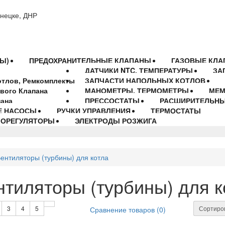
онецке, ДНР
Ы)
ПРЕДОХРАНИТЕЛЬНЫЕ КЛАПАНЫ
ГАЗОВЫЕ КЛА
ДАТЧИКИ NTC, ТЕМПЕРАТУРЫ
ЗА
отлов, Ремкомплекты
ЗАПЧАСТИ НАПОЛЬНЫХ КОТЛОВ
вого Клапана
МАНОМЕТРЫ, ТЕРМОМЕТРЫ
МЕМ
пана
ПРЕССОСТАТЫ
РАСШИРИТЕЛЬНЫ
Е НАСОСЫ
РУЧКИ УПРАВЛЕНИЯ
ТЕРМОСТАТЫ
МОРЕГУЛЯТОРЫ
ЭЛЕКТРОДЫ РОЗЖИГА
ентиляторы (турбины) для котла
нтиляторы (турбины) для к
3
4
5
Сортиров
Сравнение товаров (0)