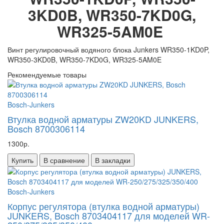
3KD0B, WR350-7KD0G,
WR325-5AM0E
Винт регулировочный водяного блока Junkers WR350-1KD0P,
WR350-3KD0B, WR350-7KD0G, WR325-5AM0E
Рекомендуемые товары
Bosch-Junkers
Втулка водной арматуры ZW20KD JUNKERS,
Bosch 8700306114
1300р.
Купить
В сравнение
В закладки
Bosch-Junkers
Корпус регулятора (втулка водной арматуры)
JUNKERS, Bosch 8703404117 для моделей WR-