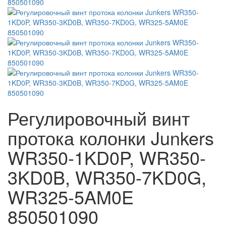
Регулировочный винт
протока колонки Junkers
WR350-1KD0P, WR350-
3KD0B, WR350-7KD0G,
WR325-5AM0E
850501090